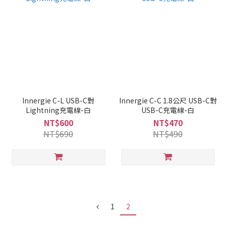
Innergie C-L USB-C對
Innergie C-C 1.8公尺 USB-C對
Lightning充電線-白
USB-C充電線-白
NT$600
NT$470
NT$690
NT$490
1
2