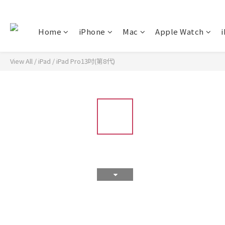
Home
iPhone
Mac
Apple Watch
i
View All
/
iPad
/
iPad Pro13吋(第8代)