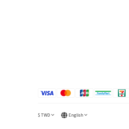
$
TWD
English