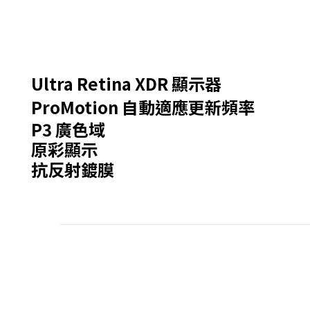
Ultra Retina XDR 顯示器
註
ProMotion 自動適應更新頻率
P3 廣色域
腳
原彩顯示
抗反射鍍膜