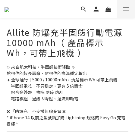
Allite 防爆充半固態行動電源
10000 mAh（ 產品標示
Wh，可帶上飛機 ）
✨ 來自航太科技，半固態技術降臨 ​ ✨
熬得住的超長壽命、耐得住的高溫穩定輸出
​✈️ 全球通行｜5000 / 10000mAh，清楚標示 Wh 可帶上飛機
｜半固態電芯｜不只穩定，更有 5 倍壽命
｜鋁合金外殼｜抗摔 防碎 防刮
｜電路模組｜過熱即降壓、過流即斷電
❌ 「防爆充」不支援無線充電 ❌ 
* iPhone 14 以前之型號請加購 Lightning 規格的 Easy Go 充電
提繩 *