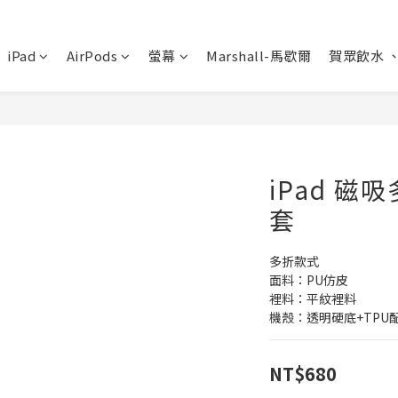
iPad
AirPods
螢幕
Marshall-馬歇爾
賀眾飲水 
iPad 
套
多折款式
面料：PU仿皮
裡料：平紋裡料
機殼：透明硬底+TPU
NT$680