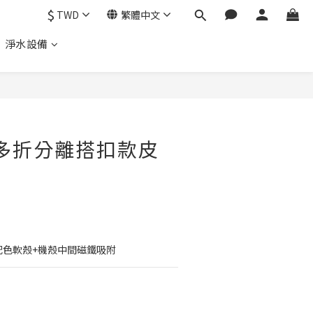
$
TWD
繁體中文
、 淨水設備
磁吸多折分離搭扣款皮
配色軟殼+機殼中間磁鐵吸附