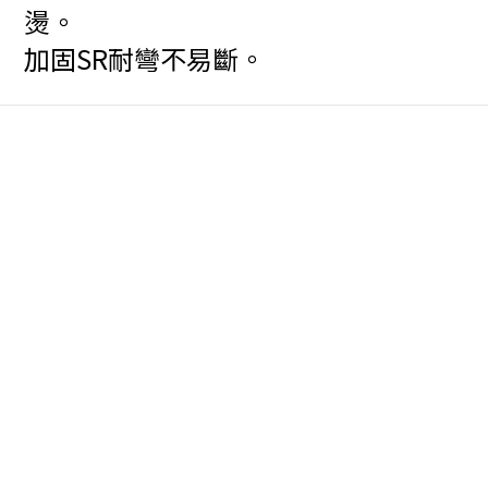
燙。
加固SR耐彎不易斷。