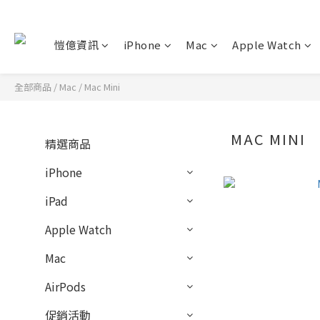
愷億資訊
iPhone
Mac
Apple Watch
全部商品
/
Mac
/
Mac Mini
MAC MINI
精選商品
iPhone
iPad
Apple Watch
Mac
AirPods
促銷活動