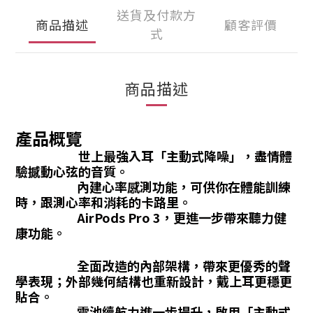
送貨及付款方
商品描述
顧客評價
式
商品描述
產品概覽
世上最強入耳「主動式降噪」，盡情體
驗撼動心弦的音質
註
。
內建心率感測功能，可供你在體能訓練
腳
時，跟測心率和消耗的卡路里
註
。
AirPods Pro 3，更進一步帶來聽力健
腳
康功能。
全面改造的內部架構，帶來更優秀的聲
學表現；外部幾何結構也重新設計，戴上耳更穩更
貼合。
電池續航力進一步提升，啟用「主動式