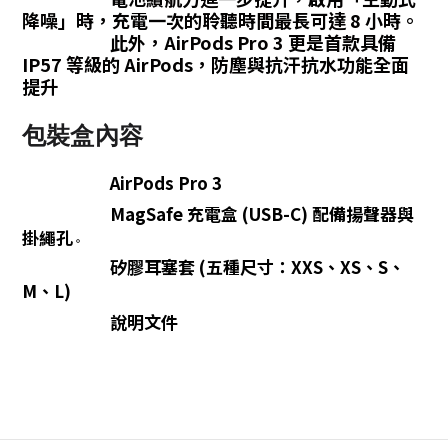
降噪」時，充電一次的聆聽時間最長可達 8 小時
註
。
此外，AirPods Pro 3 更是首款具備
腳
IP57 等級的 AirPods，防塵與抗汗抗水功能全面
提升
包裝盒內容
AirPods Pro 3
MagSafe 充電盒 (USB-C) 配備揚聲器與
掛繩孔
註
。
腳
矽膠耳塞套 (五種尺寸：XXS、XS、S、
M、L)
說明文件
註
腳