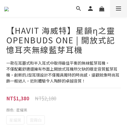
【HAVIT 海威特】星韻η之靈
OPENBUDS ONE | 開放式記
憶耳夾無線藍芽耳機
一款在耳塞式和半入耳式中取得最佳平衡的無線藍芽耳機。
不僅配戴舒適還擁有市面上開放式耳機所欠缺的穩定音質藍芽耳
機，創新的J型耳環設計不僅獨具獨特的時尚感，遠觀就像時尚耳
飾一般迷人，近則體驗令人陶醉的卓越音質！
NT$2,180
NT$1,380
顏色
: 星耀黑
星耀黑
雲霧白