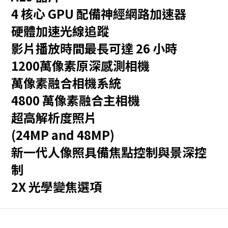
4 核心 GPU 配備神經網路加速器
硬體加速光線追蹤
影片播放時間最長可
達 26 小時
註
註
1200萬像素原深感測相機
腳
腳
萬像素融合相機系統
4800 萬像素融合主相機
超高解析度照片
(24MP and 48MP)
新一代人像照具備焦點
控制與景深控
制
2X 光學變焦選項