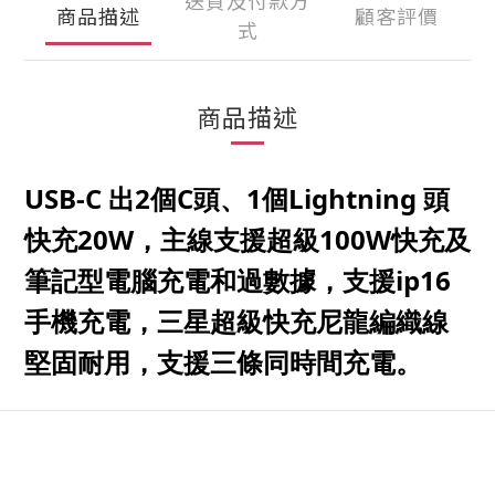
送貨及付款方
商品描述
顧客評價
式
商品描述
USB-C
出
2
個
C
頭
、1
個
Lightning
頭
快
充
20W，
主
線
支援
超級
100W
快
充
及
筆
記
型
電腦
充電
和
過
數據
，
支援
ip16
手機
充電
，
三
星
超級
快
充
尼
龍
編
織
線
堅
固
耐
用
，
支援
三
條
同
時間
充電
。