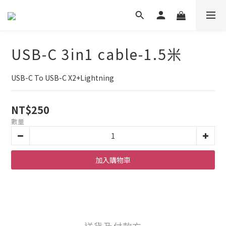
USB-C 3in1 cable-1.5米
USB-C To USB-C X2+Lightning
NT$250
數量
加入購物車