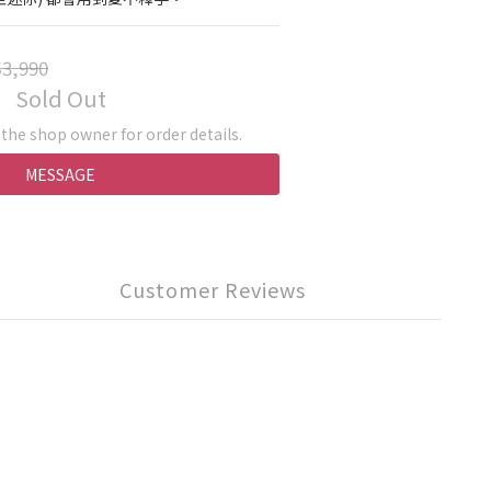
3,990
Sold Out
he shop owner for order details.
MESSAGE
Customer Reviews