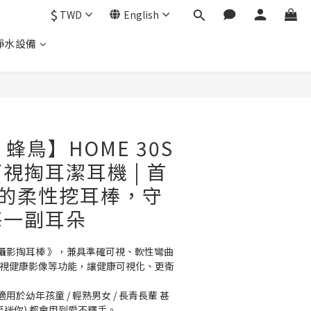
$
TWD
English
淨水設備
 | 蜂鳥】HOME 30S
視掏耳潔耳機 | 首
見的柔性挖耳棒，守
每一副耳朵
攝影掏耳棒 》，兼具準確可視、軟性彎曲
檢視健康影像等功能，讓健康可視化、更衛
於幼年孩童 / 輕熟男女 / 長青長輩 甚
至迷你) 都會用到愛不釋手。