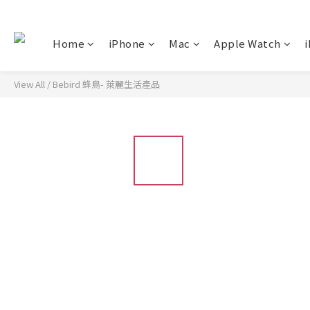
Home
iPhone
Mac
Apple Watch
i
View All
/
Bebird 蜂鳥- 萊麗生活產品