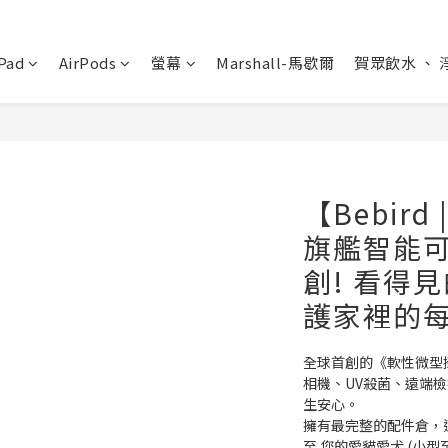
Pad
AirPods
螢幕
Marshall-馬歇爾
賀眾飲水 、 
【Bebird
旗艦智能可
創! 看得
護家裡的
全球首創的《軟性微型
相機、UV殺菌、遠端
生安心。
擁有最完整的配件倉，適用
至 您的愛貓愛犬 (小型