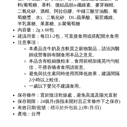
料(葡萄糖、香料、微結晶狀α-纖維素、麥芽糊精、
二氧化矽、酒精、阿拉伯膠、中鏈三酸甘油酯、葡
萄糖漿、水)、二氧化矽、DL-蘋果酸、菊苣纖維、
半乳寡糖、果寡糖、β-聚葡萄糖
內容量：2g x 60包
建議用量
：每日1-2包，可直接食用或搭配開水食用
注意事項：
本產品含牛奶及含麩質之穀物製品，請洽詢醫
師或營養師有關食用本品之意見。
本品含有較細微粉末，食用前稍加搖晃均勻較
佳，不擅吞嚥者食用請留意。
避免與抗生素同時使用而降低效果，建議間隔
2小時以上較佳。
一歲以下嬰兒不建議食用。
保存條件：置於陰涼乾燥處，避免高溫及陽光直射
保存期限：24個月(係指未開封且正常條件下之保存)
有效日期/批號：
標示於外包裝上
(年/月/日)
產地：台灣