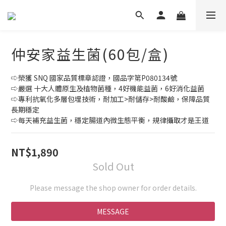
仲安家益生菌(60包/盒)
⇨榮獲 SNQ 國家品質標章認證，國品字第P080134號
⇨嚴選 十大人體原生及植物菌種，4好機能益菌，6好消化益菌
⇨專利抗氧化多層包埋技術，耐加工>耐儲存>耐酸鹼，保障品質
長期穩定
⇨每天補充益生菌，穩定腸道內微生態平衡，規律攝取才是王道
NT$1,890
Sold Out
Please message the shop owner for order details.
MESSAGE