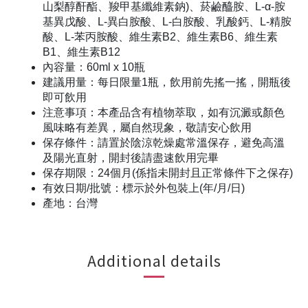
山梨醇酐酯、羧甲基纖維素鈉)、菸鹼醯胺、L-α-胺
基異戊酸、L-異白胺酸、L-白胺酸、乳酸鈣、L-精胺
酸、L-苯丙胺酸、維生素B2、維生素B6、維生素
B1、維生素B12
內容量：60ml x 10瓶
建議用量：每日限量1瓶，飲用前先搖一搖，開瓶後
即可飲用
注意事項：本產品含有植物萃取，如有沉澱或顏色
風味略有差異，屬自然現象，敬請安心飲用
保存條件：請置於陰涼乾燥處常溫保存，避免高溫
及陽光直射，開封後請盡速飲用完畢
保存期限：24個月(係指未開封且正常條件下之保存)
有效日期/批號：標示於外包裝上(年/月/日)
產地：台灣
Additional details