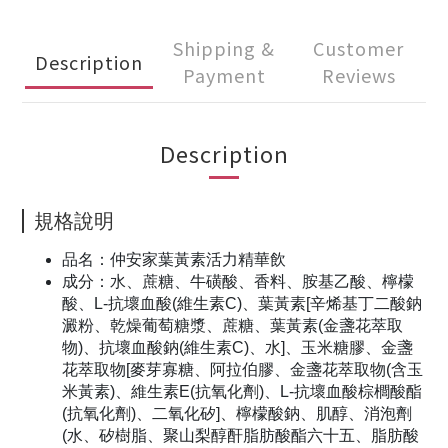
Shipping &
Customer
Description
Payment
Reviews
Description
規格說明
品名：仲安家葉黃素活力精華飲
成分：水、蔗糖、牛磺酸、香料、胺基乙酸、檸檬
酸、L-抗壞血酸(維生素C)、葉黃素[辛烯基丁二酸鈉
澱粉、乾燥葡萄糖漿、蔗糖、葉黃素(金盞花萃取
物)、抗壞血酸鈉(維生素C)、水]、玉米糖膠、金盞
花萃取物[麥芽寡糖、阿拉伯膠、金盞花萃取物(含玉
米黃素)、維生素E(抗氧化劑)、L-抗壞血酸棕櫚酸酯
(抗氧化劑)、二氧化矽]、檸檬酸鈉、肌醇、消泡劑
(水、矽樹脂、聚山梨醇酐脂肪酸酯六十五、脂肪酸