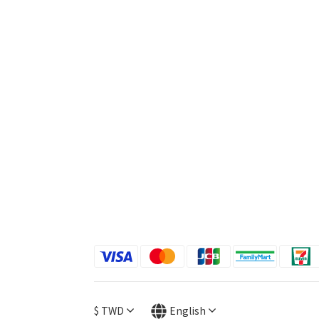
$
TWD
English