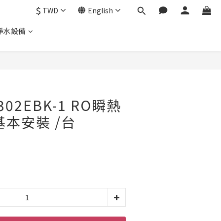
$
TWD
English
淨水設備
302EBK-1 RO瞬熱
基本安裝 /台