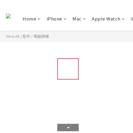
Home
iPhone
Mac
Apple Watch
i
View All
/
配件
/
電腦週邊