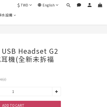
$
TWD
English
淨水設備
o USB Headset G2
耳機(全新未拆福
460
ADD TO CART