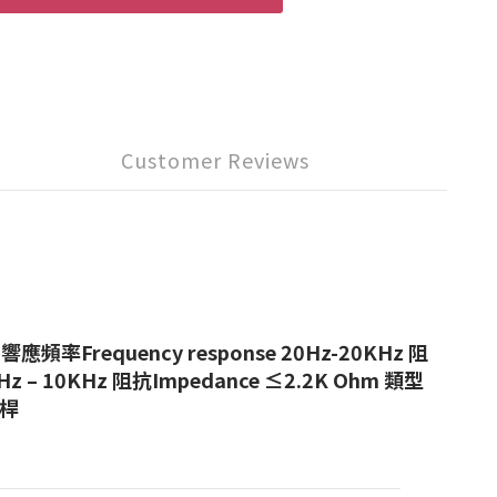
Customer Reviews
 響應頻率Frequency response 20Hz-20KHz 阻
Hz – 10KHz 阻抗Impedance ≤2.2K Ohm 類型
風桿