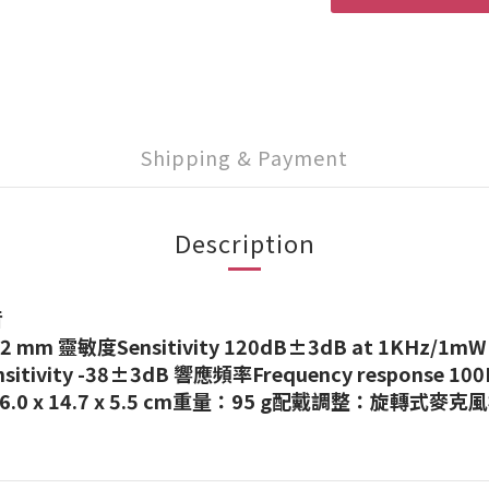
Shipping & Payment
Description
音
2 mm 靈敏度Sensitivity 120dB±3dB at 1KHz/1mW
ivity -38±3dB 響應頻率Frequency response 100
16.0 x 14.7 x 5.5 cm重量：95 g配戴調整：旋轉式麥克