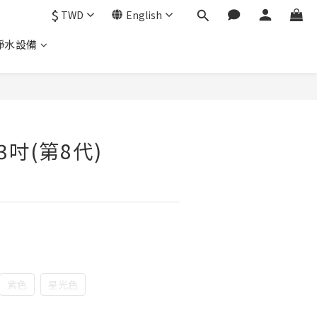
$
TWD
English
淨水設備
 13吋(第8代)
紫色
星光色