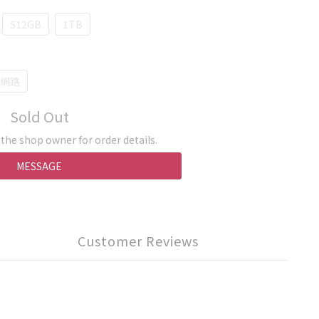
512GB
1TB
動網路
Sold Out
he shop owner for order details.
MESSAGE
Customer Reviews