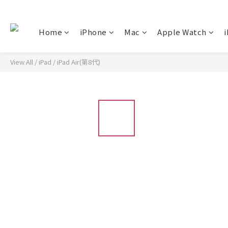
Home
iPhone
Mac
Apple Watch
i
View All
/
iPad
/
iPad Air(第8代)