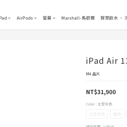
Pad
AirPods
螢幕
Marshall-馬歇爾
賀眾飲水 、 
iPad Air
M4 晶片
NT$31,900
Color
: 太空灰色
太空灰色
藍色
儲存裝置
: 128GB