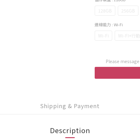
128GB
256GB
連線能力
: Wi-Fi
Wi-Fi
Wi-FI+行
Please message t
Shipping & Payment
Description