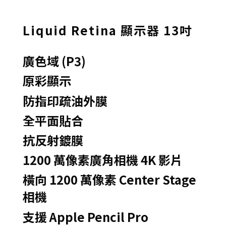
Liquid Retina 顯示器 13吋
廣色域 (P3)
原彩顯示
防指印疏油外膜
全平面貼合
抗反射鍍膜
1200 萬像素廣角相機
4K 影片
橫向 1200 萬像素
Center Stage
相機
支援 Apple Pencil Pro