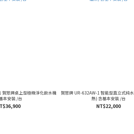
W-1 賀眾牌桌上型極緻淨化飲水機
賀眾牌 UR-632AW-1 智能型直立式純
基本安裝 /台
熱) 含基本安裝 /台
T$36,900
NT$22,000