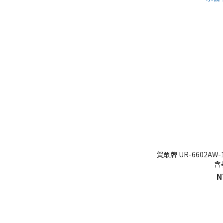
賀眾牌 UR-6602A
含
N