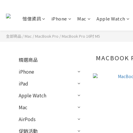
愷億資訊
iPhone
Mac
Apple Watch
全部商品
/
Mac
/
MacBook Pro
/
MacBook Pro 16吋 M5
MACBOOK 
精選商品
iPhone
iPad
Apple Watch
Mac
AirPods
促銷活動