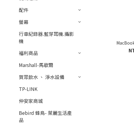
配件
螢幕
行車紀錄器.藍芽耳機.攝影
機
MacBook
N
福利商品
Marshall-馬歇爾
賀眾飲水 、 淨水設備
TP-LINK
仲安家商城
Bebird 蜂鳥- 萊麗生活產
品