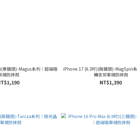
6.5吋)(單鏡頭)-Magus系列｜超磁吸
iPhone 17 (6.3吋)(兩鏡頭)-MagSp
軍規防摔殼
轉支架軍規防摔殼
NT$1,190
NT$1,390