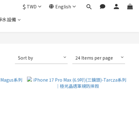
$
TWD
English
淨水設備
Sort by
24 Items per page