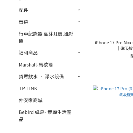
配件
螢幕
行車紀錄器.藍芽耳機.攝影
機
iPhone 17 Pro Ma
｜磁吸旋
福利商品
Marshall-馬歇爾
賀眾飲水 、 淨水設備
TP-LINK
仲安家商城
Bebird 蜂鳥- 萊麗生活產
品