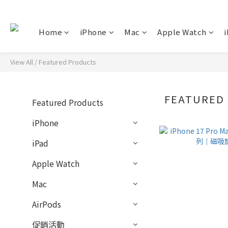
Home
iPhone
Mac
Apple Watch
i
View All
/
Featured Products
FEATURED
Featured Products
iPhone
iPad
Apple Watch
Mac
AirPods
促銷活動