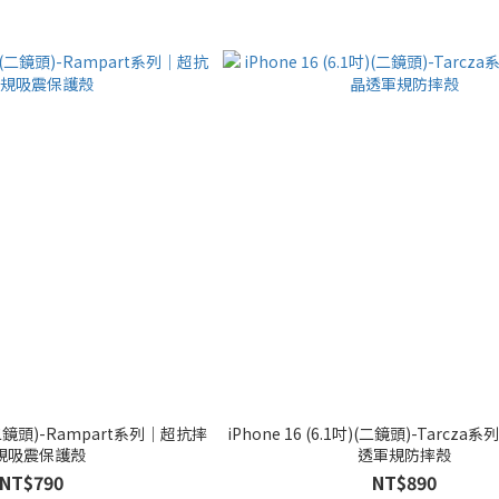
吋)(二鏡頭)-Rampart系列｜超抗摔
iPhone 16 (6.1吋)(二鏡頭)-Tarcz
規吸震保護殼
透軍規防摔殼
NT$790
NT$890