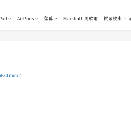
Pad
AirPods
螢幕
Marshall-馬歇爾
賀眾飲水 、 