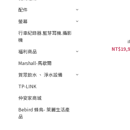
配件
螢幕
行車紀錄器.藍芽耳機.攝影
機
i
NT$19,9
福利商品
Marshall-馬歇爾
賀眾飲水 、 淨水設備
TP-LINK
仲安家商城
Bebird 蜂鳥- 萊麗生活產
品