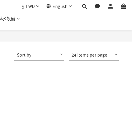
$
TWD
English
淨水設備
Sort by
24 Items per page